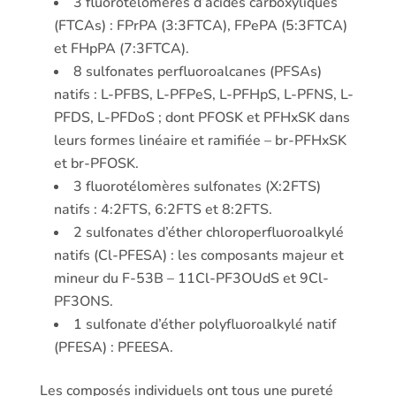
3 fluorotélomères d’acides carboxyliques
(FTCAs) : FPrPA (3:3FTCA), FPePA (5:3FTCA)
et FHpPA (7:3FTCA).
8 sulfonates perfluoroalcanes (PFSAs)
natifs : L-PFBS, L-PFPeS, L-PFHpS, L-PFNS, L-
PFDS, L-PFDoS ; dont PFOSK et PFHxSK dans
leurs formes linéaire et ramifiée – br-PFHxSK
et br-PFOSK.
3 fluorotélomères sulfonates (X:2FTS)
natifs : 4:2FTS, 6:2FTS et 8:2FTS.
2 sulfonates d’éther chloroperfluoroalkylé
natifs (Cl-PFESA) : les composants majeur et
mineur du F-53B – 11Cl-PF3OUdS et 9Cl-
PF3ONS.
1 sulfonate d’éther polyfluoroalkylé natif
(PFESA) : PFEESA.
Les composés individuels ont tous une pureté