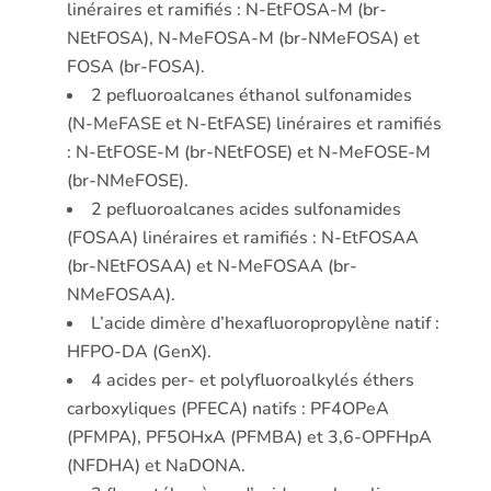
linéraires et ramifiés : N-EtFOSA-M (br-
NEtFOSA), N-MeFOSA-M (br-NMeFOSA) et
FOSA (br-FOSA).
2 pefluoroalcanes éthanol sulfonamides
(N-MeFASE et N-EtFASE) linéraires et ramifiés
: N-EtFOSE-M (br-NEtFOSE) et N-MeFOSE-M
(br-NMeFOSE).
2 pefluoroalcanes acides sulfonamides
(FOSAA) linéraires et ramifiés : N-EtFOSAA
(br-NEtFOSAA) et N-MeFOSAA (br-
NMeFOSAA).
L’acide dimère d’hexafluoropropylène natif :
HFPO-DA (GenX).
4 acides per- et polyfluoroalkylés éthers
carboxyliques (PFECA) natifs : PF4OPeA
(PFMPA), PF5OHxA (PFMBA) et 3,6-OPFHpA
(NFDHA) et NaDONA.