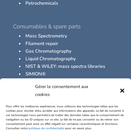
Petrochemicals
Consumables & spare parts
Mass Spectrometry
Filament repair
Gas Chromatography
Liquid Chromatography
NIST & WILEY: mass spectra libraries
SIMION®
Vacuum Supplies
Gérer le consentement aux
Other Miscellaneous Supplies
cookies
Pour offrir les meilleures expériences, nous utilisons des technologies telles que les
cookies pour stocker et/ou accéder aux informations des appareils. Le fait de consentir à
Our partners
ces technologies nous permettra de traiter des données telles que le comportement de
navigation ou les ID uniques sur ce site. Le fait de ne pas consentir ou de retirer son
WELLINGTON Laboratories
consentement peut avoir un effet négatif sur certaines caractéristiques et fonctions.
Consultez notre
politique de confidentialité
pour en savoir plus.
CHIRON AS