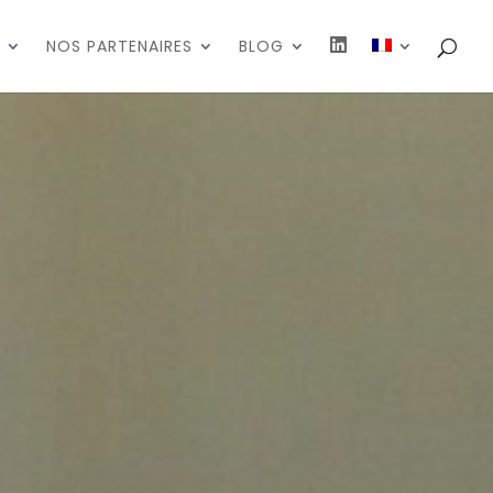
N
NOS PARTENAIRES
BLOG
O
U
S
S
U
I
V
R
E