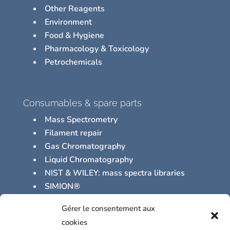
Other Reagents
Environment
Food & Hygiene
Pharmacology & Toxicology
Petrochemicals
Consumables & spare parts
Mass Spectrometry
Filament repair
Gas Chromatography
Liquid Chromatography
NIST & WILEY: mass spectra libraries
SIMION®
Vacuum Supplies
Gérer le consentement aux
Other Miscellaneous Supplies
cookies