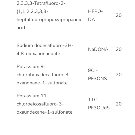
Compound
Acronym
Concentr
2,3,3,3-Tetrafluoro-2-
(ng/mL)
(1,1,2,2,3,3,3-
HFPO-
2000
heptafluoropropoxy)propanoic
DA
acid
Sodium dodecafluoro-3H-
NaDONA
2000*
4,8-dioxanonanoate
Potassium 9-
9Cl-
chlorohexadecafluoro-3-
2000*
PF3ONS
oxanonane-1-sulfonate
Potassium 11-
11Cl-
chloroeicosafluoro-3-
2000*
PF3OUdS
oxaundecane-1-sulfonate