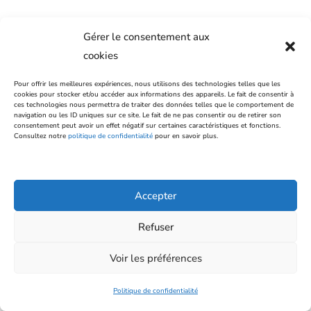
Gérer le consentement aux
MÉLANGE EU-5813-NSS
cookies
5813/20 PFAS Native Solution/Mixture
Pour offrir les meilleures expériences, nous utilisons des technologies telles que les
cookies pour stocker et/ou accéder aux informations des appareils. Le fait de consentir à
Voir plus
ces technologies nous permettra de traiter des données telles que le comportement de
navigation ou les ID uniques sur ce site. Le fait de ne pas consentir ou de retirer son
consentement peut avoir un effet négatif sur certaines caractéristiques et fonctions.
Consultez notre
politique de confidentialité
pour en savoir plus.
Conditionnement
1.2 mL
Solvant
Accepter
Méthanol
Refuser
Fabricant
Voir les préférences
Wellington Laboratories
Disponibilité & commande
Politique de confidentialité