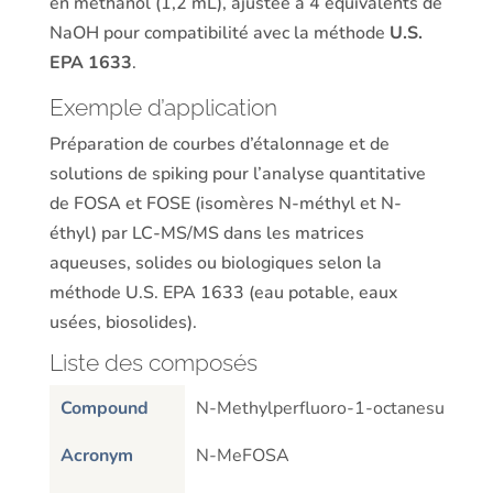
en méthanol (1,2 mL), ajustée à 4 équivalents de
NaOH pour compatibilité avec la méthode
U.S.
EPA 1633
.
Exemple d’application
Préparation de courbes d’étalonnage et de
solutions de spiking pour l’analyse quantitative
de FOSA et FOSE (isomères N-méthyl et N-
éthyl) par LC-MS/MS dans les matrices
aqueuses, solides ou biologiques selon la
méthode U.S. EPA 1633 (eau potable, eaux
usées, biosolides).
Liste des composés
Compound
N-Methylperfluoro-1-octanesulfona
Acronym
N-MeFOSA