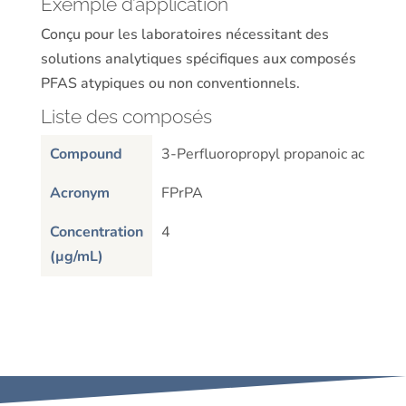
Exemple d’application
Conçu pour les laboratoires nécessitant des
solutions analytiques spécifiques aux composés
PFAS atypiques ou non conventionnels.
Liste des composés
Compound
3-Perfluoropropyl propanoic acid
3
Acronym
FPrPA
F
Concentration
4
2
(µg/mL)