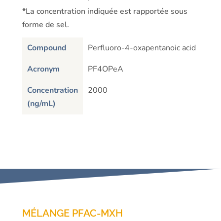
*La concentration indiquée est rapportée sous
forme de sel.
Compound
Perfluoro-4-oxapentanoic acid
Perf
Acronym
PF4OPeA
PF
Concentration
2000
200
(ng/mL)
MÉLANGE PFAC-MXH