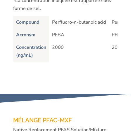
*La concentration indiquée est rapportée sous
forme de sel.
Compound
Perfluoro-n-butanoic acid
Perfluor
Acronym
PFBA
PFPeA
Concentration
2000
2000
(ng/mL)
MÉLANGE PFAC-MXF
Native Replacement PFAS Solution/Mixture