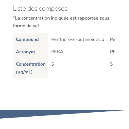
Liste des composés
*La concentration indiquée est rapportée sous
forme de sel.
Compound
Perfluoro-n-butanoic acid
Perfluor
Acronym
PFBA
PFPeA
Concentration
5
5
(µg/mL)