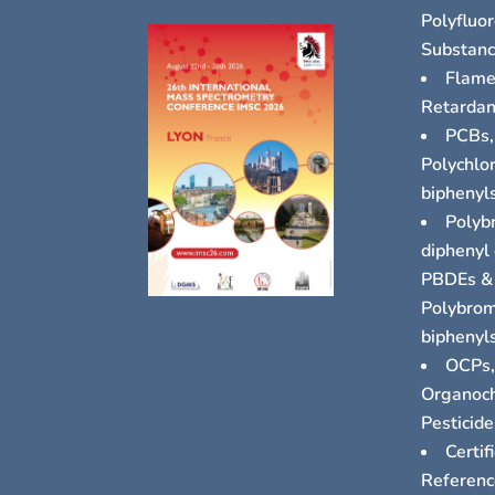
Polyfluor
Substan
Flam
Retardan
PCBs,
Polychlo
biphenyl
Polyb
diphenyl 
PBDEs &
Polybrom
biphenyl
OCPs
Organoch
Pesticide
Certif
Referenc