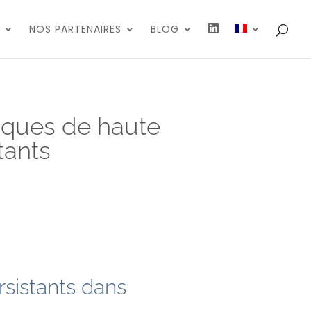
N
NOS PARTENAIRES
BLOG
O
U
S
S
U
I
V
R
E
tiques de haute
tants
sistants dans