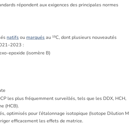
standards répondent aux exigences des principales normes
osés
natifs
ou
marqués
au ¹³C, dont plusieurs nouveautés
 2021–2023 :
exo-epoxide (isomère B)
ate
CP les plus fréquemment surveillés, tels que les DDX, HCH,
ne (HCB).
 optimisés pour l’étalonnage isotopique (Isotope Dilution 
iger efficacement les effets de matrice.