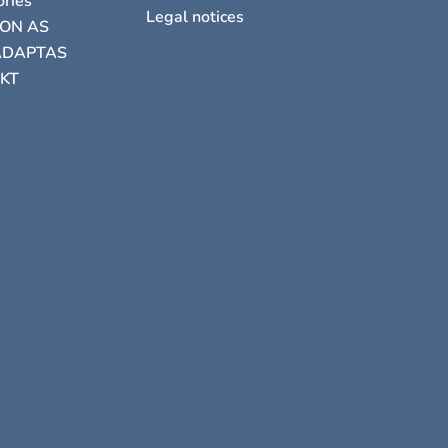
ories
Legal notices
RON AS
ADAPTAS
KT