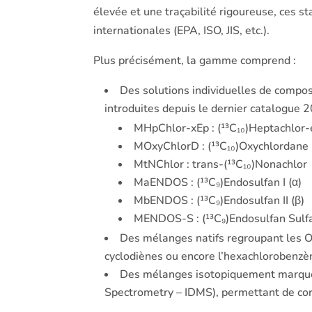
élevée et une traçabilité rigoureuse, ces 
internationales (EPA, ISO, JIS, etc.).
Plus précisément, la gamme comprend :
Des solutions individuelles de comp
introduites depuis le dernier catalogue
MHpChlor-xEp : (¹³C₁₀)Heptachlor-
MOxyChlorD : (¹³C₁₀)Oxychlordane
MtNChlor : trans-(¹³C₁₀)Nonachlor
MaENDOS : (¹³C₉)Endosulfan I (α)
MbENDOS : (¹³C₉)Endosulfan II (β)
MENDOS-S : (¹³C₉)Endosulfan Sulf
Des mélanges natifs regroupant les O
cyclodiènes ou encore l’hexachlorobenzè
Des mélanges isotopiquement marqués,
Spectrometry – IDMS), permettant de corr