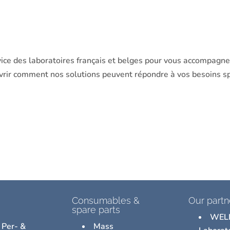
ice des laboratoires français et belges pour vous accompagn
rir comment nos solutions peuvent répondre à vos besoins sp
Consumables &
Our partn
spare parts
WEL
 Per- &
Mass