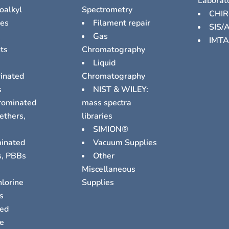
Laborat
oalkyl
Spectrometry
CHI
ces
Filament repair
SIS/
e
Gas
IMTA
ts
Chromatography
Liquid
rinated
Chromatography
s
NIST & WILEY:
rominated
mass spectra
ethers,
libraries
SIMION®
inated
Vacuum Supplies
s, PBBs
Other
,
Miscellaneous
lorine
Supplies
s
ied
e