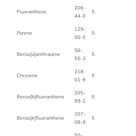
206-
Fluoranthene
5
44-0
129-
Pyrene
5
00-0
56-
Benzo[a]anthracene
5
55-3
218-
Chrysene
5
01-9
205-
Benzo[b]fluoranthene
5
99-2
207-
Benzo[k]fluoranthene
5
08-9
50-