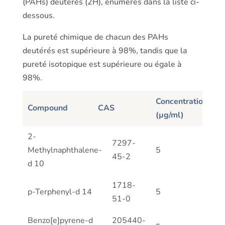
(PAHs) deutérés (2H), énumérés dans la liste ci-
dessous.
La pureté chimique de chacun des PAHs
deutérés est supérieure à 98%, tandis que la
pureté isotopique est supérieure ou égale à
98%.
Concentration
Compound
CAS
(µg/ml)
Compound
CAS
Concentration
2-
7297-
(µg/ml)
Methylnaphthalene-
5
45-2
d 10
1718-
p-Terphenyl-d 14
5
51-0
Benzo[e]pyrene-d
205440-