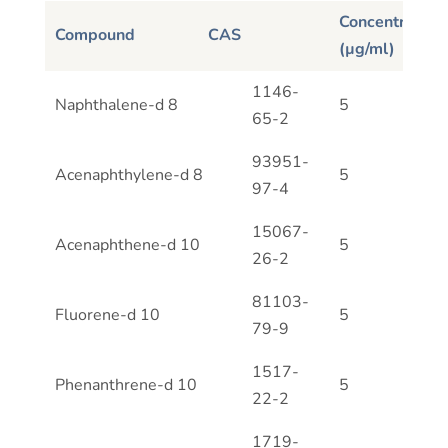
Concentration
Compound
CAS
(µg/ml)
Compound
CAS
Concentration
1146-
Naphthalene-d 8
5
(µg/ml)
65-2
93951-
Acenaphthylene-d 8
5
97-4
15067-
Acenaphthene-d 10
5
26-2
81103-
Fluorene-d 10
5
79-9
1517-
Phenanthrene-d 10
5
22-2
1719-