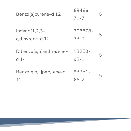
63466-
Benzo[a]pyrene-d 12
5
71-7
Indeno[1,2,3-
203578-
5
c,d]pyrene-d 12
33-0
Dibenzo[a,h]anthracene-
13250-
5
d 14
98-1
Benzo[g,h,i ]perylene-d
93951-
5
12
66-7