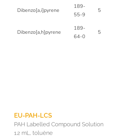
189-
Dibenzo[a,i]pyrene
5
55-9
189-
Dibenzo[a,h]pyrene
5
64-0
EU-PAH-LCS
PAH Labelled Compound Solution
1.2 mL, toluène