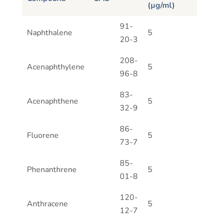
(µg/ml)
Compound
CAS
Concentration
91-
Naphthalene
5
(µg/ml)
20-3
208-
Acenaphthylene
5
96-8
83-
Acenaphthene
5
32-9
86-
Fluorene
5
73-7
85-
Phenanthrene
5
01-8
120-
Anthracene
5
12-7