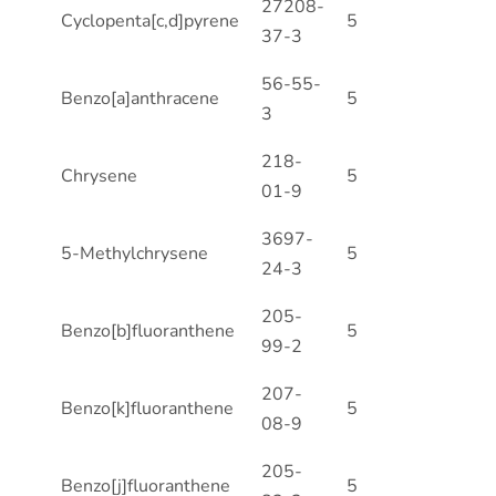
27208-
Cyclopenta[c,d]pyrene
5
37-3
56-55-
Benzo[a]anthracene
5
3
218-
Chrysene
5
01-9
3697-
5-Methylchrysene
5
24-3
205-
Benzo[b]fluoranthene
5
99-2
207-
Benzo[k]fluoranthene
5
08-9
205-
Benzo[j]fluoranthene
5