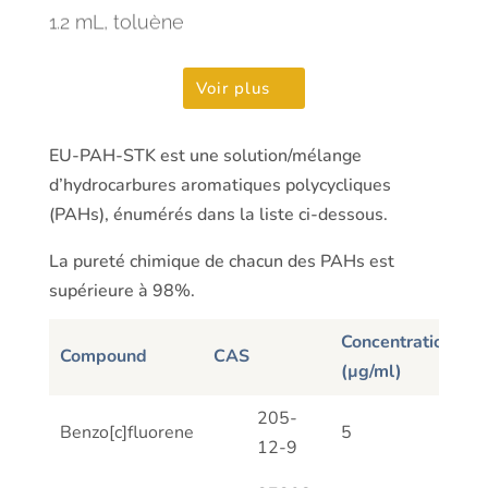
1.2 mL, toluène
Voir plus
EU-PAH-STK est une solution/mélange
d’hydrocarbures aromatiques polycycliques
(PAHs), énumérés dans la liste ci-dessous.
La pureté chimique de chacun des PAHs est
supérieure à 98%.
Concentration
Compound
CAS
(µg/ml)
Compound
CAS
Concentration
205-
Benzo[c]fluorene
5
(µg/ml)
12-9