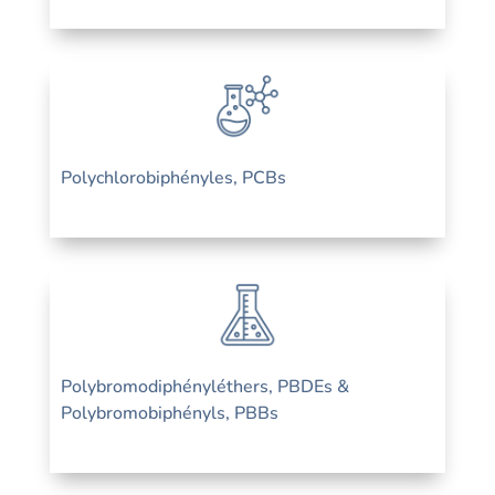
Polychlorobiphényles, PCBs
Polybromodiphényléthers, PBDEs &
Polybromobiphényls, PBBs