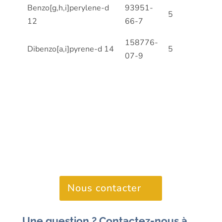
Benzo[g,h,i]perylene-d
93951-
5
12
66-7
158776-
Dibenzo[a,i]pyrene-d 14
5
07-9
Nous contacter
Une question ? Contactez-nous à