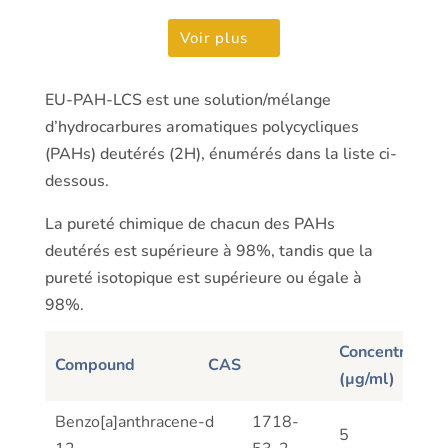
Voir plus
EU-PAH-LCS est une solution/mélange
d’hydrocarbures aromatiques polycycliques
(PAHs) deutérés (2H), énumérés dans la liste ci-
dessous.
La pureté chimique de chacun des PAHs
deutérés est supérieure à 98%, tandis que la
pureté isotopique est supérieure ou égale à
98%.
Concentration
Compound
CAS
(µg/ml)
Compound
CAS
Concentration
Benzo[a]anthracene-d
1718-
5
(µg/ml)