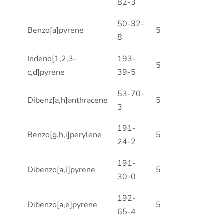
82-3
50-32-
Benzo[a]pyrene
5
8
Indeno[1,2,3-
193-
5
c,d]pyrene
39-5
53-70-
Dibenz[a,h]anthracene
5
3
191-
Benzo[g,h,i]perylene
5
24-2
191-
Dibenzo[a,l]pyrene
5
30-0
192-
Dibenzo[a,e]pyrene
5
65-4