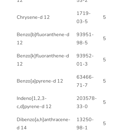
12
53-2
1719-
Chrysene-d 12
5
03-5
Benzo[b]fluoranthene-d
93951-
5
12
98-5
Benzo[k]fluoranthene-d
93952-
5
12
01-3
63466-
Benzo[a]pyrene-d 12
5
71-7
Indeno[1,2,3-
203578-
5
c,d]pyrene-d 12
33-0
Dibenzo[a,h]anthracene-
13250-
5
d 14
98-1