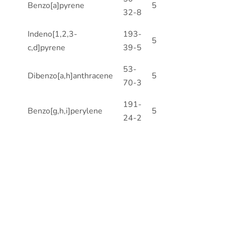
Benzo[a]pyrene
5
32-8
Indeno[1,2,3-
193-
5
c,d]pyrene
39-5
53-
Dibenzo[a,h]anthracene
5
70-3
191-
Benzo[g,h,i]perylene
5
24-2