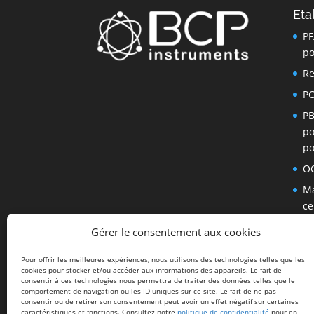
Eta
PF
po
Re
PC
PB
po
po
OC
Ma
ce
Di
Gérer le consentement aux cookies
P
Pour offrir les meilleures expériences, nous utilisons des technologies telles que les
Au
cookies pour stocker et/ou accéder aux informations des appareils. Le fait de
consentir à ces technologies nous permettra de traiter des données telles que le
En
comportement de navigation ou les ID uniques sur ce site. Le fait de ne pas
consentir ou de retirer son consentement peut avoir un effet négatif sur certaines
Al
caractéristiques et fonctions. Consultez notre
politique de confidentialité
pour en