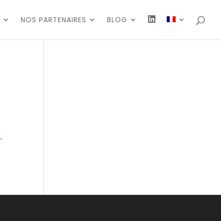
N
NOS PARTENAIRES
BLOG
O
U
S
S
U
I
V
R
E
,