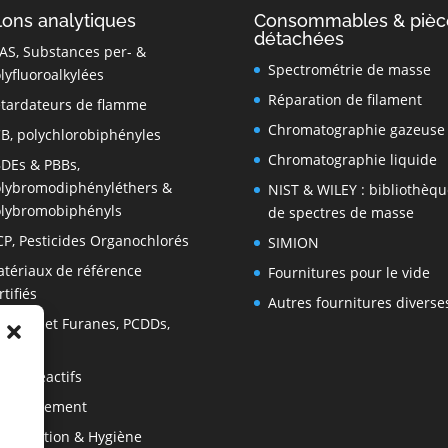
lons analytiques
Consommables & pièc
détachées
AS, Substances per- &
Spectrométrie de masse
lyfluoroalkylées
Réparation de filament
tardateurs de flamme
Chromatographie gazeuse
B, polychlorobiphényles
Chromatographie liquide
DEs & PBBs,
lybromodiphényléthers &
NIST & WILEY : bibliothèqu
lybromobiphényls
de spectres de masse
P, Pesticides Organochlorés
SIMION
tériaux de référence
Fournitures pour le vide
rtifiés
Autres fournitures diverse
oxines et Furanes, PCDDs,
CDFs
tres réactifs
vironnement
imentation & Hygiène