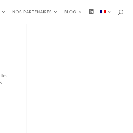
N
NOS PARTENAIRES
BLOG
O
U
S
S
U
I
V
R
E
lles
es