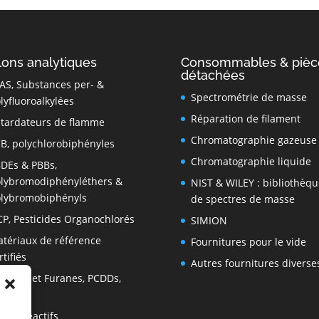
lons analytiques
Consommables & pièc
détachées
AS, Substances per- &
Spectrométrie de masse
lyfluoroalkylées
Réparation de filament
tardateurs de flamme
Chromatographie gazeuse
B, polychlorobiphényles
Chromatographie liquide
DEs & PBBs,
lybromodiphényléthers &
NIST & WILEY : bibliothèqu
lybromobiphényls
de spectres de masse
P, Pesticides Organochlorés
SIMION
tériaux de référence
Fournitures pour le vide
rtifiés
Autres fournitures diverse
oxines et Furanes, PCDDs,
CDFs
tres réactifs