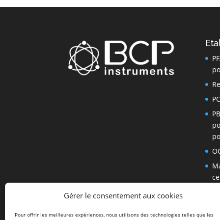
Eta
PF
po
Re
PC
PB
po
po
OC
Ma
ce
Di
Gérer le consentement aux cookies
P
Pour offrir les meilleures expériences, nous utilisons des technologies telles que les
Au